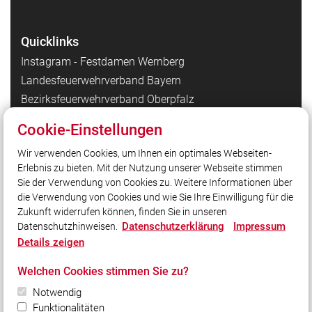
Quicklinks
Instagram - Festdamen Wernberg
Landesfeuerwehrverband Bayern
Bezirksfeuerwehrverband Oberpfalz
Markt Wernberg-Köblitz
Cookie-Einstellungen
Landkreis Schwandorf
Wir verwenden Cookies, um Ihnen ein optimales Webseiten-
Kreisfeuerwehrverband Schwandorf
Erlebnis zu bieten. Mit der Nutzung unserer Webseite stimmen
ILS Amberg
Sie der Verwendung von Cookies zu. Weitere Informationen über
Feuerwehr Oberköblitz
die Verwendung von Cookies und wie Sie Ihre Einwilligung für die
Zukunft widerrufen können, finden Sie in unseren
Datenschutzerklärung
Impressum
Datenschutzhinweisen.
Social Media
Details zeigen
Auch unterwegs immer auf dem Laufenden bleiben?
Welchen Cookies stimmen Sie zu?
Bleiben Sie mit uns in Kontakt und vernetzen Sie sich
Notwendig
mit uns!
Funktionalitäten