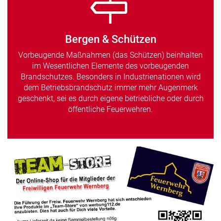
Bergen & Schützen
Vorbeugende Maßnahmen (das Schützen) beinhalten
im Wesentlichen Elemente des vorbeugenden
Brandschutzes. Besonders in Industrienationen wird
dem Betriebsbrandschutz immer mehr Augenmerk
geschenkt, sei es durch eigene betriebliche oder durch
öffentliche Feuerwehren.